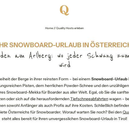
Home
//
Quality Hosts erleben
IHR SNOWBOARD-URLAUB IN ÖSTERREIC
den am Arlberg: wo jeder Schwung zum
wird
reiheit der Berge in ihrer reinsten Form – bei einem
Snowboard-Urlaub i
ungsreichen Pisten, dem herrlichen Powder-Schnee und den unzähligen
ahres Snowboard-Mekka für Boarder aus aller Welt. Egal, ob Sie die sanfte
zen oder sich auf die herausfordernden
Tiefschneeabfahrten
wagen – b
 sowohl Anfänger als auch Profis auf ihre Kosten. Schließlich befinden
iete Österreichs für Snowboarder. Worauf warten Sie noch? Bei den
Qua
steht alles bereit für Ihren unvergesslichen Snowboard-Urlaub in Tirol!