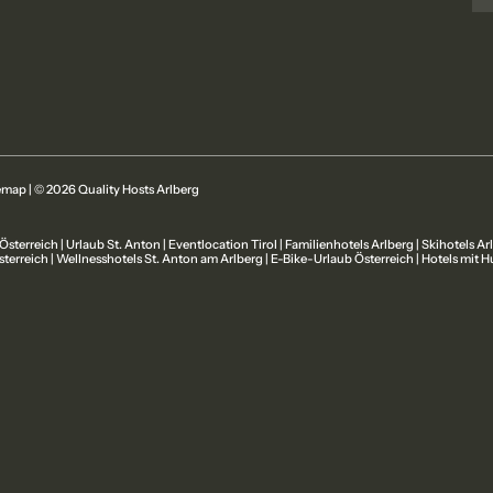
temap
|
© 2026 Quality Hosts Arlberg
 Österreich
|
Urlaub St. Anton
|
Eventlocation Tirol
|
Familienhotels Arlberg
|
Skihotels Ar
terreich
|
Wellnesshotels St. Anton am Arlberg
|
E-Bike-Urlaub Österreich
|
Hotels mit H