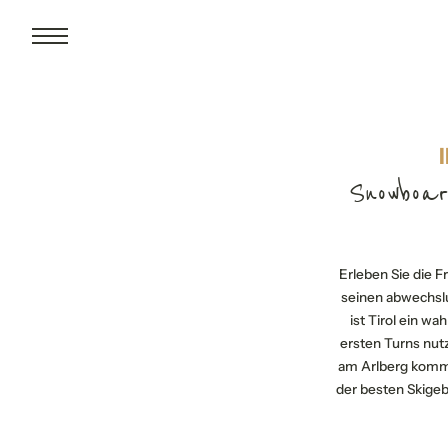
Snowboar
Erleben Sie die F
seinen abwechsl
ist Tirol ein w
ersten Turns nut
am Arlberg kommen
der besten Skigeb