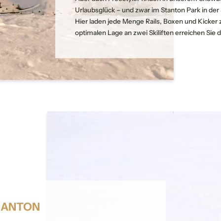
Haustiere
Sauna- und
Urlaubsglück – und zwar im Stanton Park in der 
Elektroladestation
Urlaub in St. Anton
erlaubt
Wellnessbereich
Hier laden jede Menge Rails, Boxen und Kicke
Nachhaltiges Reisen
optimalen Lage an zwei Skiliften erreichen Sie 
nterkunft
tte wählen
NEWSLETTERANMELDUNG
ufenthaltsdetails
Anrede
Familie
Herr
Frau
An- und Abreise*
2 Erwachsene
Vorname
Nachname*
Aufenthalt hinzufügen
 ANTON