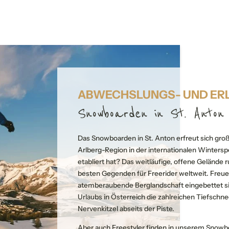
ABWECHSLUNGS- UND ERL
Snowboarden in St. Anton
Das Snowboarden in St. Anton erfreut sich große
IHR TRAUMURLAUB IN ST. ANTON
UNSERE STORYS
QUALITY HO
Arlberg-Region in der internationalen Winters
Jetzt unverbindlich anfragen
etabliert hat? Das weitläufige, offene Gelände r
besten Gegenden für Freerider weltweit. Freuen
Erlebnisse, die nachhall
Alle auswählen
atemberaubende Berglandschaft eingebettet s
Aktivprogramm
Urlaubs in Österreich die zahlreichen Tiefschn
Unsere Events
Kategorie
Unterkunftstyp
Verpflegung
Nervenkitzel abseits der Piste.
The Arlberg Journey Ok
Aber auch Freestyler finden in unserem Snowbo
Feste feiern