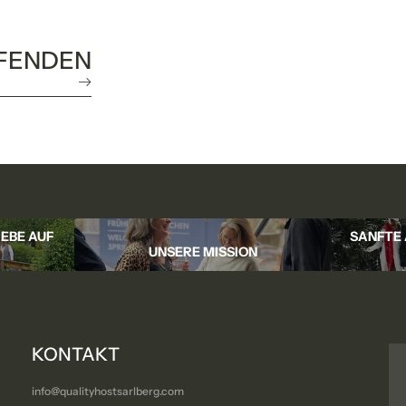
UFENDEN
Einwilligung Marketing
lichtfelder
Anfragen
EBE AUF
SANFTE 
UNSERE MISSION
KONTAKT
info@
qualityhostsarlberg.
com