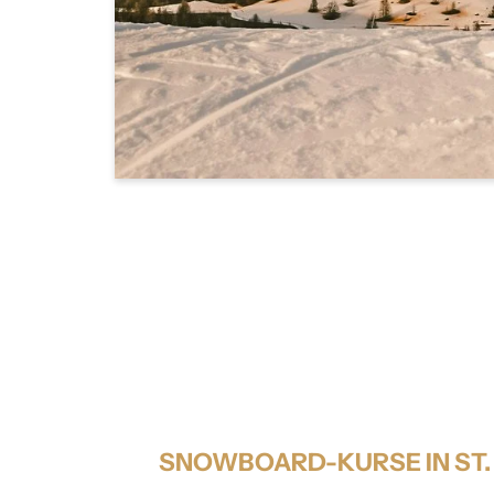
U
Bi
A
SNOWBOARD-KURSE IN ST.