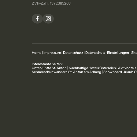
ZVR-Zahl: 1372385263
Home
|
Impressum
|
Datenschutz
|
Datenschutz-Einstellungen
|
Si
Interessante Seiten:
Unterkünfte St. Anton
|
Nachhaltige Hotels Österreich
|
Aktivhotels
Schneeschuhwandern St. Anton am Arlberg
|
Snowboard Urlaub Ös