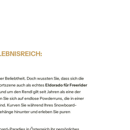
EBNISREICH:
r Beliebtheit. Doch wussten Sie, dass sich die
STS ERLEBEN
SANFTE ANREISE
portszene auch als echtes
Eldorado für Freerider
und um den Rendl gilt seit Jahren als eine der
 Sie sich auf endlose Powderruns, die in einer
en
ind. Kurven Sie während Ihres Snowboard-
eehänge hinunter und erleben Sie puren
tober 2027
ard-Paradies in Österreich ihr persönliches