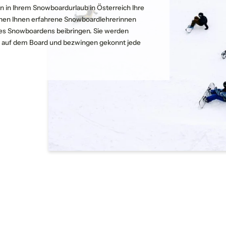
E-Mail*
en in Ihrem Snowboardurlaub in Österreich Ihre
tehen Ihnen erfahrene Snowboardlehrerinnen
 des Snowboardens beibringen. Sie werden
ersönliche Daten
Einwilligung Marketing*
her auf dem Board und bezwingen gekonnt jede
rede
*Pflichtfelder
Familie
Herr
Frau
Anfragen
Vorname
Nachname*
E-Mail*
 evtl. Rückfragen
Adressfelder einblenden
Kommentar