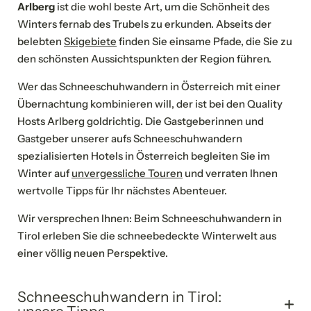
Arlberg
ist die wohl beste Art, um die Schönheit des
Unsere Events
Winters fernab des Trubels zu erkunden. Abseits der
The Arlberg Journey Oktober 2027
belebten
Skigebiete
finden Sie einsame Pfade, die Sie zu
den schönsten Aussichtspunkten der Region führen.
Feste feiern
Urlaub in St. Anton
Wer das Schneeschuhwandern in Österreich mit einer
Übernachtung kombinieren will, der ist bei den Quality
Nachhaltiges Reisen
Hosts Arlberg goldrichtig. Die Gastgeberinnen und
Gastgeber unserer aufs Schneeschuhwandern
Sanfte Anreise
spezialisierten Hotels in Österreich begleiten Sie im
Winter auf
unvergessliche Touren
und verraten Ihnen
wertvolle Tipps für Ihr nächstes Abenteuer.
Wir versprechen Ihnen: Beim Schneeschuhwandern in
Tirol erleben Sie die schneebedeckte Winterwelt aus
einer völlig neuen Perspektive.
IHR TRAUMURLAUB IN ST. ANTON
Schneeschuhwandern in Tirol: