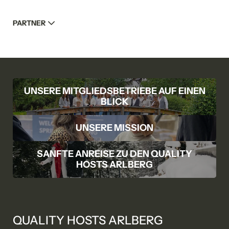
für evtl. Rückfragen
Adressfelder einblenden
PARTNER
Kommentar
UNSERE MITGLIEDSBETRIEBE AUF EINEN
BLICK
Einwilligung Marketing
UNSERE MISSION
*Pflichtfelder
SANFTE ANREISE ZU DEN QUALITY
Anfragen
HOSTS ARLBERG
QUALITY HOSTS ARLBERG