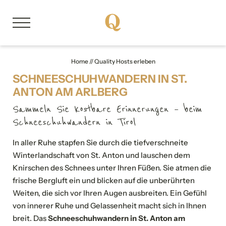
DE
Home
//
Quality Hosts erleben
SCHNEESCHUHWANDERN IN ST.
Über uns
ANTON AM ARLBERG
Sammeln Sie kostbare Erinnerungen – beim
Mitgliedsbetriebe
Schneeschuhwandern in Tirol
In aller Ruhe stapfen Sie durch die tiefverschneite
Unsere Storys
Winterlandschaft von St. Anton und lauschen dem
Knirschen des Schnees unter Ihren Füßen. Sie atmen die
Quality Hosts erleben
frische Bergluft ein und blicken auf die unberührten
Weiten, die sich vor Ihren Augen ausbreiten. Ein Gefühl
Erlebnisse, die nachhallen
von innerer Ruhe und Gelassenheit macht sich in Ihnen
breit. Das
Schneeschuhwandern in St. Anton am
Aktivprogramm