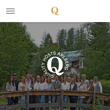
DE
EN
Über uns
Mitgliedsbetriebe
Unsere Storys
Quality Hosts erleben
Sanfte Anreise