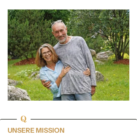
IHR TRAUMURLAUB IN ST. ANTON
Jetzt unverbindlich anfragen
Alle auswählen
UNSERE MISSION
Kategorie
Unterkunftstyp
Verpflegung