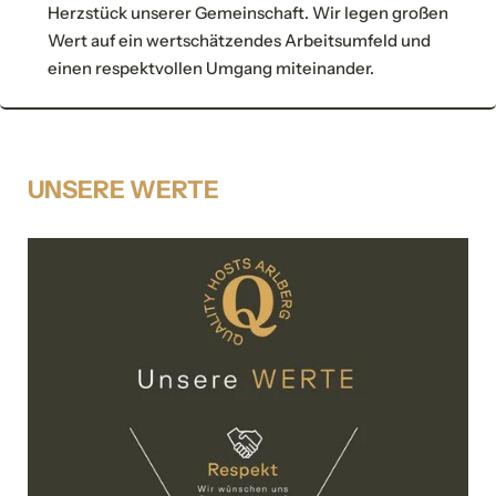
hinzufügen
Vorname
Nachname*
Herzstück unserer Gemeinschaft. Wir legen großen
Wert auf ein wertschätzendes Arbeitsumfeld und
einen respektvollen Umgang miteinander.
E-Mail*
Persönliche Daten
Einwilligung Marketing*
UNSERE WERTE
Anrede
*Pflichtfelder
Familie
Herr
Frau
Anfragen
Vorname
Nachname*
E-Mail*
für evtl. Rückfragen
Adressfelder einblenden