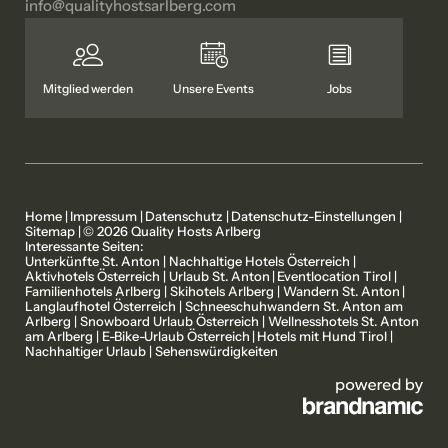
info@
qualityhostsarlberg.
com
Mitglied werden
Unsere Events
Jobs
Home
|
Impressum
|
Datenschutz
|
Datenschutz-Einstellungen
|
Sitemap
|
© 2026 Quality Hosts Arlberg
Interessante Seiten:
Unterkünfte St. Anton
|
Nachhaltige Hotels Österreich
|
Aktivhotels Österreich
|
Urlaub St. Anton
|
Eventlocation Tirol
|
Familienhotels Arlberg
|
Skihotels Arlberg
|
Wandern St. Anton
|
Langlaufhotel Österreich
|
Schneeschuhwandern St. Anton am
MITGLIEDSBETRIEBE
UNSERE STORYS
Arlberg
|
Snowboard Urlaub Österreich
|
Wellnesshotels St. Anton
am Arlberg
|
E-Bike-Urlaub Österreich
|
Hotels mit Hund Tirol
|
Nachhaltiger Urlaub
|
Sehenswürdigkeiten
AKTIVPROGRAMM
ÜBER UNS