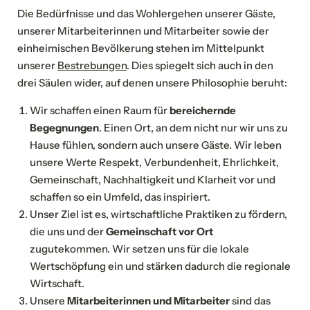
Die Bedürfnisse und das Wohlergehen unserer Gäste,
unserer Mitarbeiterinnen und Mitarbeiter sowie der
Haustiere
Sauna- und
einheimischen Bevölkerung stehen im Mittelpunkt
Elektroladestation
erlaubt
Wellnessbereich
unserer
Bestrebungen
. Dies spiegelt sich auch in den
drei Säulen wider, auf denen unsere Philosophie beruht:
Wir schaffen einen Raum für
bereichernde
Unterkunft
Begegnungen
. Einen Ort, an dem nicht nur wir uns zu
Hause fühlen, sondern auch unsere Gäste. Wir leben
Bitte wählen
unsere Werte Respekt, Verbundenheit, Ehrlichkeit,
Gemeinschaft, Nachhaltigkeit und Klarheit vor und
schaffen so ein Umfeld, das inspiriert.
NEWSLETTERANMELDUNG
Unser Ziel ist es, wirtschaftliche Praktiken zu fördern,
Aufenthaltsdetails
die uns und der
Gemeinschaft vor Ort
Anrede
zugutekommen. Wir setzen uns für die lokale
Wertschöpfung ein und stärken dadurch die regionale
An- und Abreise*
2 Erwachsene
Familie
Herr
Frau
Wirtschaft.
Unsere
Mitarbeiterinnen und Mitarbeiter
sind das
Aufenthalt