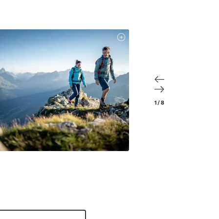
1
/
8