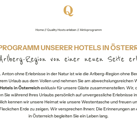
Home
//
Quality Hosts erleben
//
Aktivprogramm
PROGRAMM UNSERER HOTELS IN ÖSTER
Arlberg-Region von einer neuen Seite er
t. Anton ohne Erlebnisse in der Natur ist wie die Arlberg-Region ohne Ber
 Ihrem Urlaub aus dem Vollen und nehmen Sie am abwechslungsreiche
Hotels in Österreich
exklusiv für unsere Gäste zusammenstellen. Wir, 
ten Sie während Ihres Urlaubs persönlich auf unvergessliche Erlebnisse i
ßlich kennen wir unsere Heimat wie unsere Westentasche und freuen un
eckchen Erde zu zeigen. Wir versprechen Ihnen: Die Erinnerungen an 
in Österreich begleiten Sie ein Leben lang.