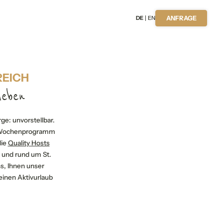
DE
EN
ANFRAGE
REICH
leben
ge: unvorstellbar.
n Wochenprogramm
die
Quality Hosts
n und rund um St.
s, Ihnen unser
einen Aktivurlaub