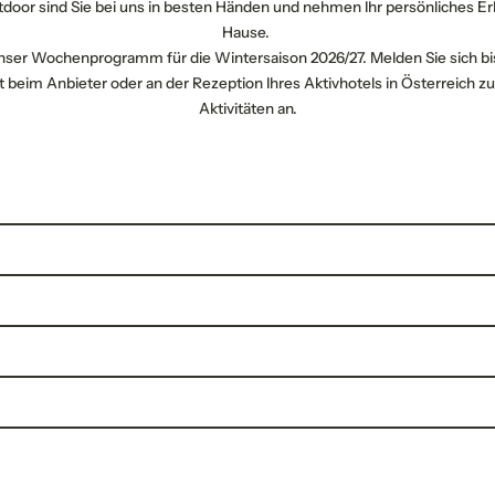
door sind Sie bei uns in besten Händen und nehmen Ihr persönliches Er
Haustiere
Sauna- und
Elektroladestation
Hause.
erlaubt
Wellnessbereich
 unser Wochenprogramm für die Wintersaison 2026/27. Melden Sie sich b
kt beim Anbieter oder an der Rezeption Ihres Aktivhotels in Österreich zu
Aktivitäten an.
nterkunft
tte wählen
NEWSLETTERANMELDUNG
rtraining auf der Matte
ufenthaltsdetails
Anrede
Matten vor Ort)
g auf der Matte
Familie
Herr
Frau
An- und Abreise*
2 Erwachsene
a nach dem Skifahren
ohanna
+43 664 244 4458
wanderung
Vorname
Nachname*
Aufenthalt hinzufügen
derung
n (Matten vor Ort vorhanden)