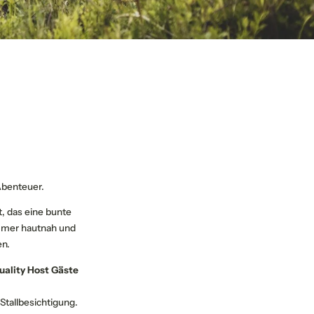
tober 2027
 Abenteuer.
, das eine bunte
mmer hautnah und
en.
uality Host Gäste
tallbesichtigung.