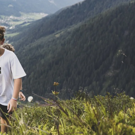
STS ERLEBEN
SANFTE ANREISE
en