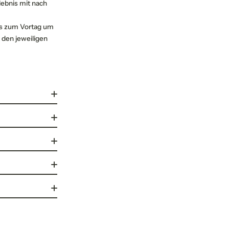
lebnis mit nach
is zum Vortag um
 den jeweiligen