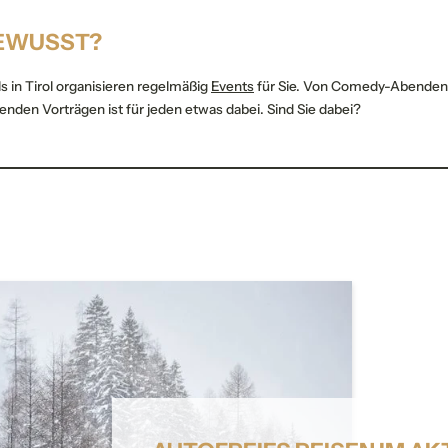
EWUSST?
Einwilligung Marketing
s in Tirol organisieren regelmäßig
Events
für Sie. Von Comedy-Abenden
lichtfelder
erenden Vorträgen ist für jeden etwas dabei. Sind Sie dabei?
Anfragen