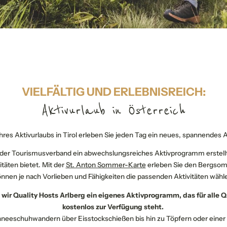
Aktivprogramm
Unsere Events
The Arlberg Journey Ok
Feste feiern
Urlaub in St. Anton
Nachhaltiges Reisen
VIELFÄLTIG UND ERLEBNISREICH:
Aktivurlaub in Österreich
res Aktivurlaubs in Tirol erleben Sie jeden Tag ein neues, spannendes
IHR TRAUMURLAUB IN ST. ANTON
Jetzt unverbindlich anfragen
der Tourismusverband ein abwechslungsreiches Aktivprogramm erstellt
täten bietet. Mit der
St. Anton Sommer-Karte
erleben Sie den Bergso
nnen je nach Vorlieben und Fähigkeiten die passenden Aktivitäten wähl
Alle auswählen
 wir Quality Hosts Arlberg ein eigenes Aktivprogramm, das für alle Q
Kategorie
Unterkunftstyp
Verpflegung
kostenlos zur Verfügung steht.
neeschuhwandern über Eisstockschießen bis hin zu Töpfern oder einer S