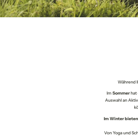
Respect the Goat
Mitglied werden
Jobs
Während Ih
Im
Sommer
hat 
Auswahl an Aktivi
kö
Im Winter bieten
Von Yoga und Sch