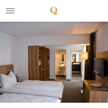
DE
EN
Über uns
Mitgliedsbetriebe
Unsere Storys
Quality Hosts erleben
Sanfte Anreise