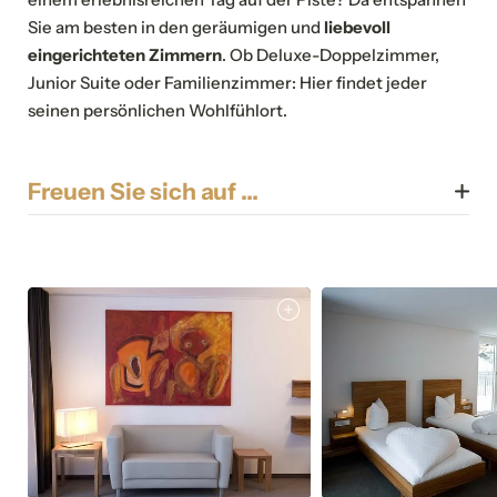
Sie am besten in den geräumigen und
liebevoll
eingerichteten Zimmern
. Ob Deluxe-Doppelzimmer,
Junior Suite oder Familienzimmer: Hier findet jeder
seinen persönlichen Wohlfühlort.
Freuen Sie sich auf …
Frühstück
Nachmittagsjause
Familienzimmer
Privatparkplatz
Elektro-Ladestation
Sportgeschäft im Haus
WLAN
Zimmerservice
Bar
Skidepot