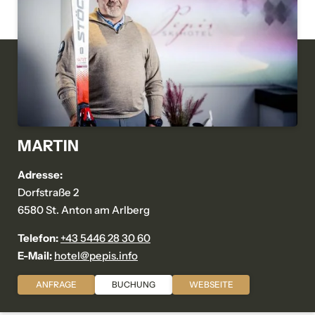
E-Mail*
Einwilligung Marketing*
*Pflichtfelder
Anfragen
MARTIN
Adresse:
Dorfstraße 2
6580 St. Anton am Arlberg
Telefon:
+43 5446 28 30 60
E-Mail:
hotel@
pepis.
info
ANFRAGE
BUCHUNG
WEBSEITE