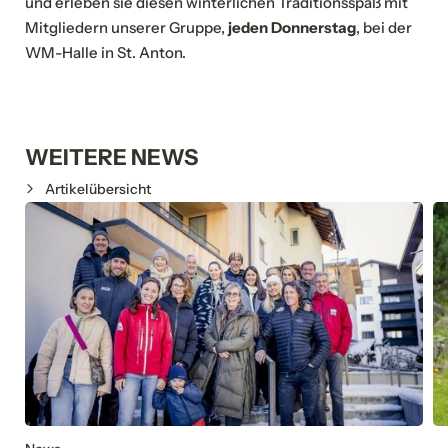
und erleben sie diesen winterlichen Traditionsspaß mit
Mitgliedern unserer Gruppe,
jeden Donnerstag
, bei der
Vorname
Nachname*
WM-Halle in St. Anton.
E-Mail*
WEITERE NEWS
Einwilligung Marketing*
Artikelübersicht
*Pflichtfelder
Anfragen