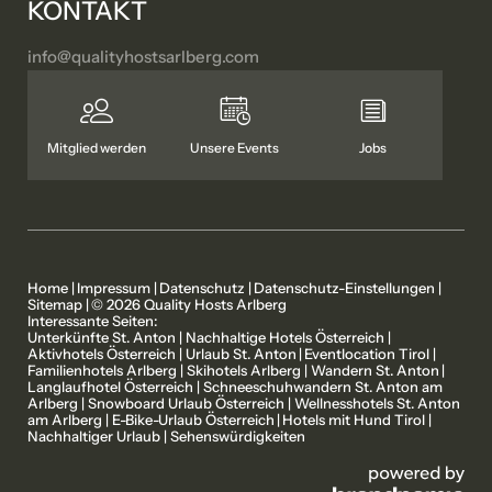
KONTAKT
info@
qualityhostsarlberg.
com
Mitglied werden
Unsere Events
Jobs
Home
|
Impressum
|
Datenschutz
|
Datenschutz-Einstellungen
|
Sitemap
|
© 2026 Quality Hosts Arlberg
Interessante Seiten:
Unterkünfte St. Anton
|
Nachhaltige Hotels Österreich
|
Aktivhotels Österreich
|
Urlaub St. Anton
|
Eventlocation Tirol
|
Familienhotels Arlberg
|
Skihotels Arlberg
|
Wandern St. Anton
|
Langlaufhotel Österreich
|
Schneeschuhwandern St. Anton am
MITGLIEDSBETRIEBE
UNSERE STORYS
Arlberg
|
Snowboard Urlaub Österreich
|
Wellnesshotels St. Anton
am Arlberg
|
E-Bike-Urlaub Österreich
|
Hotels mit Hund Tirol
|
Nachhaltiger Urlaub
|
Sehenswürdigkeiten