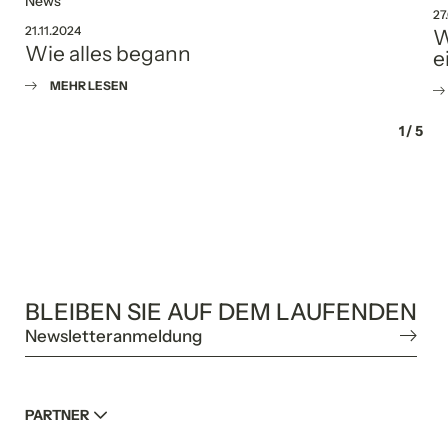
News
27
21.11.2024
W
Wie alles begann
e
MEHR LESEN
1
/
5
BLEIBEN SIE AUF DEM LAUFENDEN
Newsletteranmeldung
PARTNER