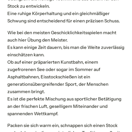
Stock zu entwickeln.
Eine ruhige Körperhaltung und ein gleichmäßiger
Schwung sind entscheidend für einen präzisen Schuss.
Wie bei den meisten Geschicklichkeitsspielen macht
auch hier Übung den Meister.
Es kann einige Zeit dauern, bis man die Weite zuverlässig
einschätzen kann.
Ob auf einer präparierten Kunstbahn, einem
zugefrorenen See oder sogar im Sommer auf
Asphaltbahnen, Eisstockschießen ist ein
generationsübergreifender Sport, der Menschen
zusammen bringt.
NEWSLETTERANMELDUNG
Es ist die perfekte Mischung aus sportlicher Betätigung
an der frischen Luft, geselligem Miteinander und
Anrede
spannenden Wettkampf.
Familie
Herr
Frau
Packen sie sich warm ein, schnappen sich einen Stock