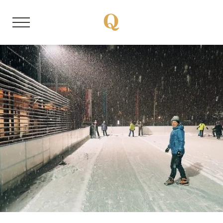
DE
EN
Über uns
Mitgliedsbetriebe
Unsere Storys
Quality Hosts erleben
Sanfte Anreise