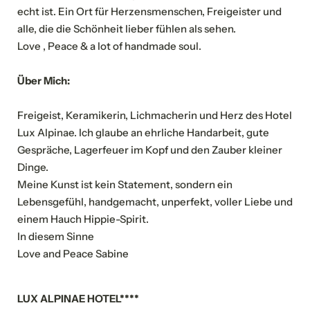
echt ist. Ein Ort für Herzensmenschen, Freigeister und
Familie
Herr
Frau
alle, die die Schönheit lieber fühlen als sehen.
Love , Peace & a lot of handmade soul.
Vorname
Nachname*
Über Mich:
E-Mail*
Freigeist, Keramikerin, Lichmacherin und Herz des Hotel
Lux Alpinae. Ich glaube an ehrliche Handarbeit, gute
Gespräche, Lagerfeuer im Kopf und den Zauber kleiner
Einwilligung Marketing*
Dinge.
Meine Kunst ist kein Statement, sondern ein
*Pflichtfelder
Lebensgefühl, handgemacht, unperfekt, voller Liebe und
einem Hauch Hippie-Spirit.
Anfragen
In diesem Sinne
Love and Peace Sabine
LUX ALPINAE HOTEL****