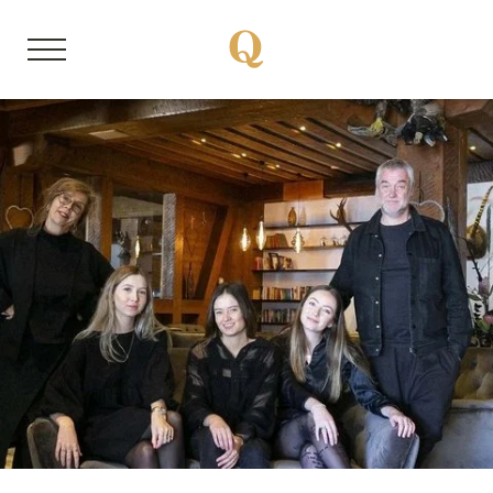
DE
EN
Über uns
Mitgliedsbetriebe
Unsere Storys
Quality Hosts erleben
Sanfte Anreise